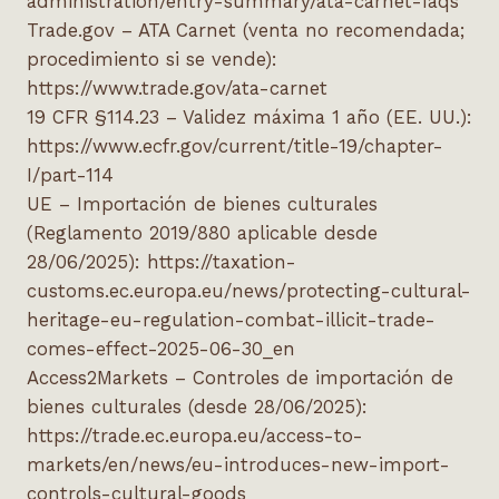
administration/entry-summary/ata-carnet-faqs
Trade.gov – ATA Carnet (venta no recomendada;
procedimiento si se vende):
https://www.trade.gov/ata-carnet
19 CFR §114.23 – Validez máxima 1 año (EE. UU.):
https://www.ecfr.gov/current/title-19/chapter-
I/part-114
UE – Importación de bienes culturales
(Reglamento 2019/880 aplicable desde
28/06/2025): https://taxation-
customs.ec.europa.eu/news/protecting-cultural-
heritage-eu-regulation-combat-illicit-trade-
comes-effect-2025-06-30_en
Access2Markets – Controles de importación de
bienes culturales (desde 28/06/2025):
https://trade.ec.europa.eu/access-to-
markets/en/news/eu-introduces-new-import-
controls-cultural-goods