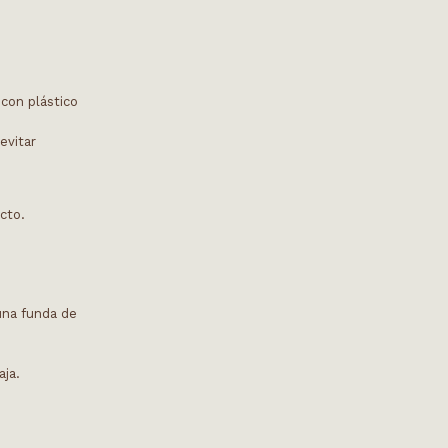
 con plástico
evitar
ecto.
una funda de
aja.