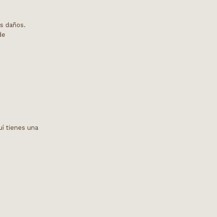
es daños.
de
í tienes una