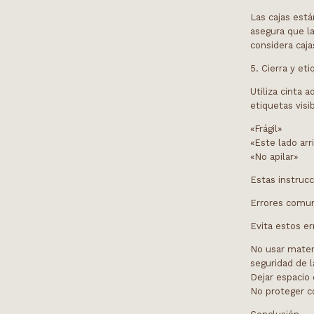
Las cajas est
asegura que l
considera caj
5. Cierra y e
Utiliza cinta 
etiquetas visi
«Frágil»
«Este lado arr
«No apilar»
Estas instruc
Errores comun
Evita estos er
No usar mater
seguridad de l
Dejar espacio 
No proteger c