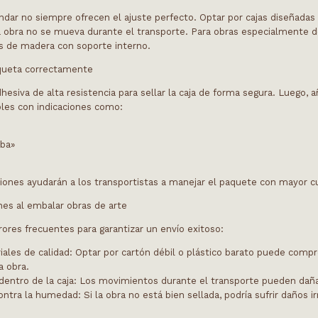
ándar no siempre ofrecen el ajuste perfecto. Optar por cajas diseñada
a obra no se mueva durante el transporte. Para obras especialmente d
as de madera con soporte interno.
tiqueta correctamente
adhesiva de alta resistencia para sellar la caja de forma segura. Luego, 
bles con indicaciones como:
iba»
ciones ayudarán a los transportistas a manejar el paquete con mayor c
es al embalar obras de arte
rores frecuentes para garantizar un envío exitoso:
iales de calidad
: Optar por cartón débil o plástico barato puede comp
a obra.
dentro de la caja
: Los movimientos durante el transporte pueden dañar
ontra la humedad
: Si la obra no está bien sellada, podría sufrir daños i