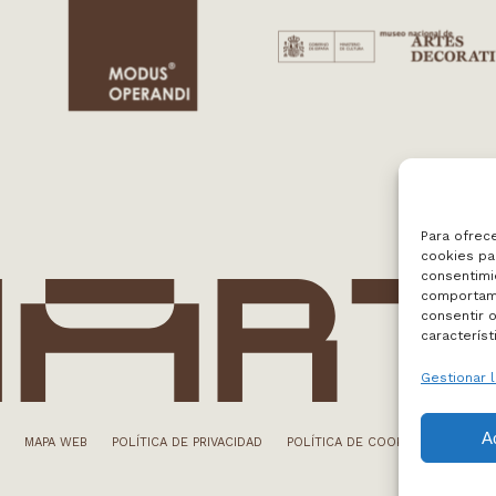
Para ofrec
cookies par
consentimi
comportami
consentir o
característ
Gestionar l
A
MAPA WEB
POLÍTICA DE PRIVACIDAD
POLÍTICA DE COOKIES
AVISO 