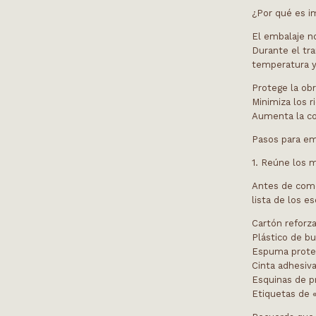
¿Por qué es i
El embalaje no
Durante el tr
temperatura 
Protege la obr
Minimiza los r
Aumenta la con
Pasos para em
1. Reúne los 
Antes de come
lista de los e
Cartón reforz
Plástico de bu
Espuma prote
Cinta adhesiva
Esquinas de pr
Etiquetas de «