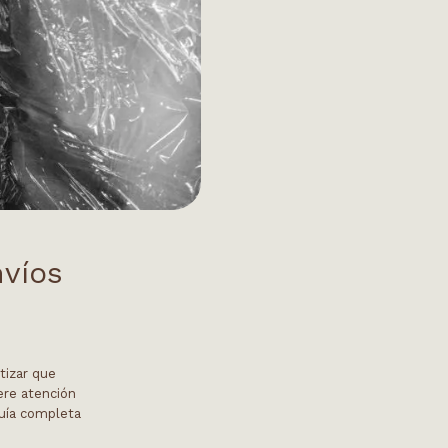
nvíos
tizar que
ere atención
guía completa