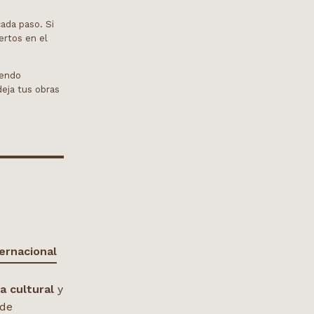
cada paso. Si
ertos en el
iendo
deja tus obras
ernacional
ca cultural
y
 de