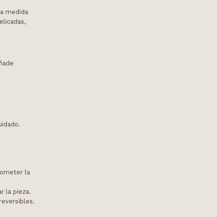
s a medida
elicadas,
añade
uidado.
rometer la
 la pieza.
rreversibles.