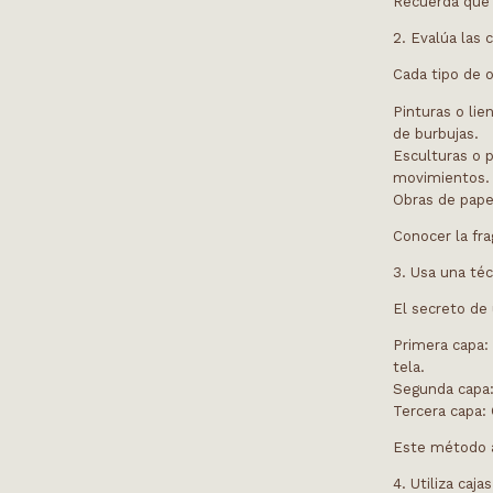
Recuerda que l
2. Evalúa las 
Cada tipo de 
Pinturas o lie
de burbujas.
Esculturas o 
movimientos.
Obras de pape
Conocer la fra
3. Usa una té
El secreto de
Primera capa
:
tela.
Segunda capa
Tercera capa
:
Este método a
4. Utiliza caj