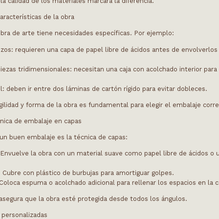
a calidad de los materiales marcará la diferencia.
características de la obra
obra de arte tiene necesidades específicas. Por ejemplo:
nzos
: requieren una capa de papel libre de ácidos antes de envolverlos
piezas tridimensionales
: necesitan una caja con acolchado interior para 
l
: deben ir entre dos láminas de cartón rígido para evitar dobleces.
gilidad y forma de la obra es fundamental para elegir el embalaje corr
cnica de embalaje en capas
 un buen embalaje es la técnica de capas:
 Envuelve la obra con un material suave como papel libre de ácidos o 
: Cubre con plástico de burbujas para amortiguar golpes.
 Coloca espuma o acolchado adicional para rellenar los espacios en la c
segura que la obra esté protegida desde todos los ángulos.
as personalizadas