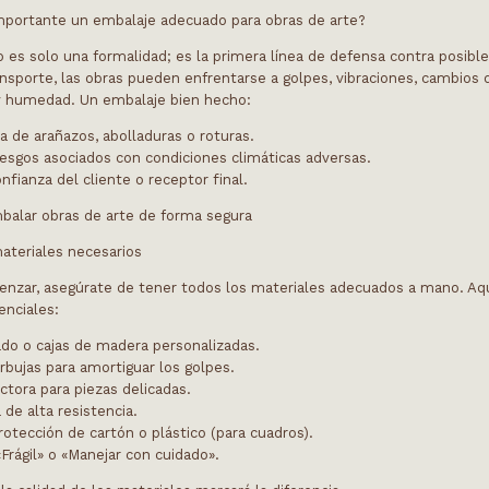
mportante un embalaje adecuado para obras de arte?
 es solo una formalidad; es la primera línea de defensa contra posibl
ansporte, las obras pueden enfrentarse a golpes, vibraciones, cambios 
y humedad. Un embalaje bien hecho:
a de arañazos, abolladuras o roturas.
iesgos asociados con condiciones climáticas adversas.
fianza del cliente o receptor final.
balar obras de arte de forma segura
materiales necesarios
nzar, asegúrate de tener todos los materiales adecuados a mano. Aqu
senciales:
ado
o cajas de madera personalizadas.
rbujas
para amortiguar los golpes.
ctora
para piezas delicadas.
 de alta resistencia.
otección de cartón o plástico (para cuadros).
Frágil» o «Manejar con cuidado».