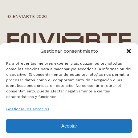
© ENVIARTE 2026
Gestionar consentimiento
Para ofrecer las mejores experiencias, utilizamos tecnologías
como las cookies para almacenar y/o acceder a la información del
info@enviarte.art
dispositivo. El consentimiento de estas tecnologías nos permitirá
+34 613 010 384
procesar datos como el comportamiento de navegación o las
Madrid
identificaciones únicas en este sitio. No consentir o retirar el
consentimiento, puede afectar negativamente a ciertas
características y funciones.
WEB BY NOSOTROS
Gestionar los servicios
FAQS
Aceptar
MAPA WEB
POLÍTICA DE PRIVACIDAD