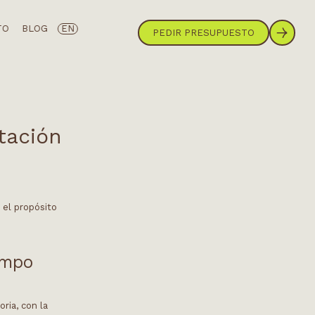
TO
BLOG
EN
PEDIR PRESUPUESTO
tación
 el propósito
iempo
ria, con la