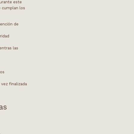
Durante este
e cumplan los
tención de
ridad
entras las
tos
 vez finalizada
las