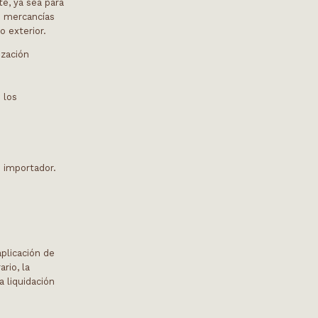
te, ya sea para
as mercancías
o exterior.
ización
 los
s importador.
aplicación de
rio, la
a liquidación