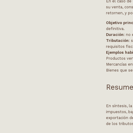
En el caso de 
su venta, cons
retornen, y po
Objetivo princ
definitiva.
Duración
: no
Tributación
: 
requisitos fis
Ejemplos hab
Productos ven
Mercancías en
Bienes que ser
Resume
En síntesis, l
impuestos, ba
exportación de
de los tributo