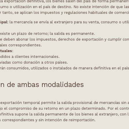
la exportación definitiva, los bienes salen del país de forma permanen
umo o utilización en el país de destino. No existe intención de que l
r tanto, se aplican los impuestos y regulaciones habituales de comerci
ipal
: la mercancía se envía al extranjero para su venta, consumo o util
 existe un plazo de retorno; la salida es permanente.
se deben abonar los impuestos, derechos de exportación y cumplir con
cales correspondientes.
ituales
:
didos a clientes internacionales.
viadas como donación a otros países.
án consumidos, utilizados o instalados de manera definitiva en el paí
n de ambas modalidades
a exportación temporal permite la salida provisional de mercancías sin 
jo el compromiso de su retorno en un plazo determinado. Por el contra
finitiva supone la salida permanente de los bienes al extranjero, con l
s correspondientes y sin intención de reimportación.