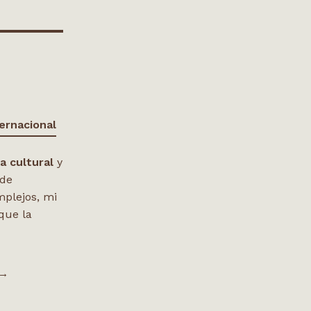
ernacional
ca cultural
y
 de
mplejos, mi
que la
 →