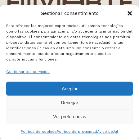
Gestionar consentimiento
Para ofrecer las mejores experiencias, utilizamos tecnologías
como las cookies para almacenar y/o acceder a la información del
info@enviarte.art
dispositivo. El consentimiento de estas tecnologías nos permitirá
+34 613 010 384
procesar datos como el comportamiento de navegación o las
Madrid
identificaciones únicas en este sitio. No consentir o retirar el
consentimiento, puede afectar negativamente a ciertas
características y funciones.
WEB BY NOSOTROS
Gestionar los servicios
FAQS
Aceptar
MAPA WEB
POLÍTICA DE PRIVACIDAD
Denegar
POLÍTICA DE COOKIES
AVISO LEGAL
Ver preferencias
Política de cookies
Política de privacidad
Aviso Legal