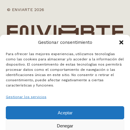
© ENVIARTE 2026
Gestionar consentimiento
Para ofrecer las mejores experiencias, utilizamos tecnologías
como las cookies para almacenar y/o acceder a la información del
info@enviarte.art
dispositivo. El consentimiento de estas tecnologías nos permitirá
+34 613 010 384
procesar datos como el comportamiento de navegación o las
Madrid
identificaciones únicas en este sitio. No consentir o retirar el
consentimiento, puede afectar negativamente a ciertas
características y funciones.
WEB BY NOSOTROS
Gestionar los servicios
FAQS
Aceptar
MAPA WEB
POLÍTICA DE PRIVACIDAD
Denegar
POLÍTICA DE COOKIES