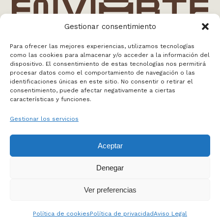
Gestionar consentimiento
Para ofrecer las mejores experiencias, utilizamos tecnologías
como las cookies para almacenar y/o acceder a la información del
info@enviarte.art
dispositivo. El consentimiento de estas tecnologías nos permitirá
+34 613 010 384
procesar datos como el comportamiento de navegación o las
Madrid
identificaciones únicas en este sitio. No consentir o retirar el
consentimiento, puede afectar negativamente a ciertas
características y funciones.
WEB BY NOSOTROS
Gestionar los servicios
FAQS
Aceptar
MAPA WEB
POLÍTICA DE PRIVACIDAD
Denegar
POLÍTICA DE COOKIES
AVISO LEGAL
Ver preferencias
Política de cookies
Política de privacidad
Aviso Legal