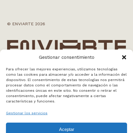
© ENVIARTE 2026
Gestionar consentimiento
Para ofrecer las mejores experiencias, utilizamos tecnologías
como las cookies para almacenar y/o acceder a la información del
info@enviarte.art
dispositivo. El consentimiento de estas tecnologías nos permitirá
+34 613 010 384
procesar datos como el comportamiento de navegación o las
Madrid
identificaciones únicas en este sitio. No consentir o retirar el
consentimiento, puede afectar negativamente a ciertas
características y funciones.
WEB BY NOSOTROS
Gestionar los servicios
FAQS
Aceptar