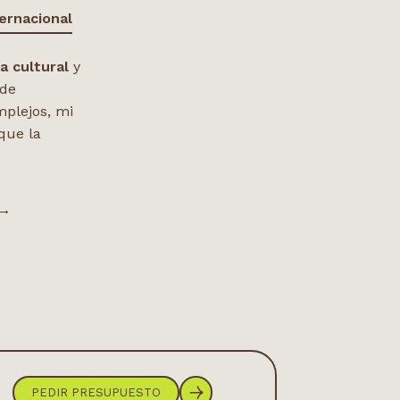
ernacional
ca cultural
y
 de
mplejos, mi
que la
 →
PEDIR PRESUPUESTO