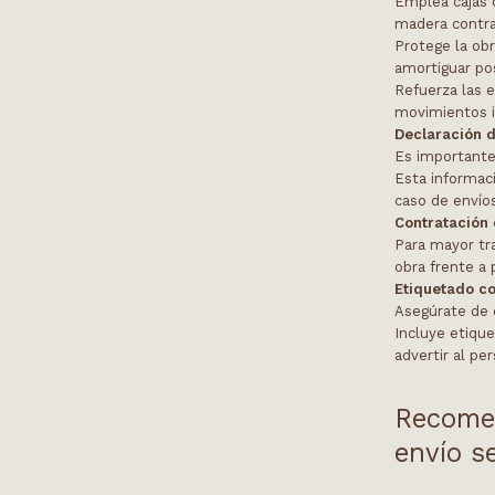
Emplea cajas d
madera contr
Protege la ob
amortiguar po
Refuerza las e
movimientos i
Declaración d
Es importante 
Esta informac
caso de envíos
Contratación 
Para mayor tr
obra frente a 
Etiquetado co
Asegúrate de 
Incluye etique
advertir al pe
Recomen
envío s