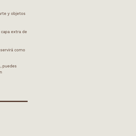
rte y objetos
 capa extra de
o servirá como
s, puedes
in