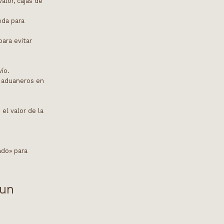
alor, cajas de
eda para
para evitar
vío.
s aduaneros en
el valor de la
ado» para
 un