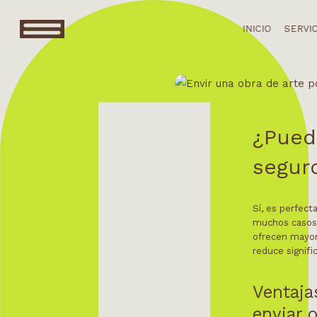
INICIO
SERVI
¿Pued
segur
Sí, es perfec
muchos casos r
ofrecen mayor
reduce signifi
Ventaja
enviar 