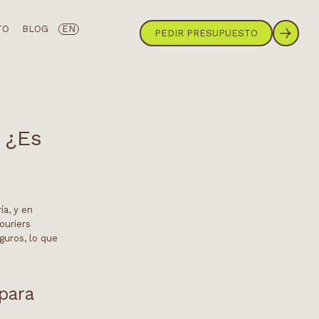
TO
BLOG
EN
PEDIR PRESUPUESTO
 ¿Es
ía, y en
ouriers
guros, lo que
 para