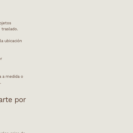
bjetos
 traslado.
la ubicación
er
a a medida o
.
arte por