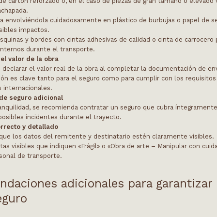
e cartón reforzado o, en el caso de piezas de gran tamaño o elevado v
achapada.
ra envolviéndola cuidadosamente en plástico de burbujas o papel de s
sibles impactos.
squinas y bordes con cintas adhesivas de calidad o cinta de carrocero 
nternos durante el transporte.
el valor de la obra
declarar el valor real de la obra al completar la documentación de en
ión es clave tanto para el seguro como para cumplir con los requisito
 internacionales.
de seguro adicional
anquilidad, se recomienda contratar un seguro que cubra íntegramente 
posibles incidentes durante el trayecto.
rrecto y detallado
que los datos del remitente y destinatario estén claramente visibles.
tas visibles que indiquen «Frágil» o «Obra de arte – Manipular con cuid
rsonal de transporte.
daciones adicionales para garantizar
eguro