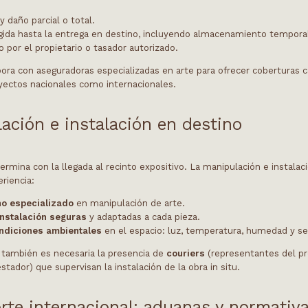
y daño parcial o total.
gida hasta la entrega en destino, incluyendo almacenamiento tempora
o por el propietario o tasador autorizado.
bora con aseguradoras especializadas en arte para ofrecer coberturas 
ayectos nacionales como internacionales.
ación e instalación en destino
termina con la llegada al recinto expositivo. La manipulación e instala
riencia:
o especializado
en manipulación de arte.
instalación seguras
y adaptadas a cada pieza.
ondiciones ambientales
en el espacio: luz, temperatura, humedad y seg
también es necesaria la presencia de
couriers
(representantes del pr
tador) que supervisan la instalación de la obra in situ.
rte internacional: aduanas y normativ