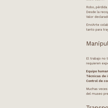
Robo, pérdida 
Desde la reco
Valor declarad
EnviArte cola
tanto para tr
Manipul
El trabajo no 
requieren expe
Equipo human
Técnicas de 
Control de c
Muchas veces 
del museo pres
Transpo