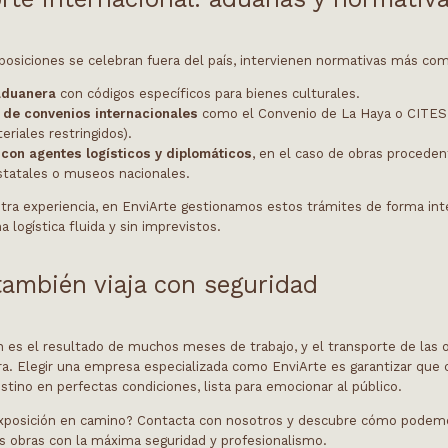
posiciones se celebran fuera del país, intervienen normativas más com
aduanera
con códigos específicos para bienes culturales.
 de convenios internacionales
como el Convenio de La Haya o CITES (
riales restringidos).
con agentes logísticos y diplomáticos
, en el caso de obras procede
statales o museos nacionales.
stra experiencia, en EnviArte gestionamos estos trámites de forma inte
 logística fluida y sin imprevistos.
 también viaja con seguridad
n es el resultado de muchos meses de trabajo, y el transporte de las 
ura. Elegir una empresa especializada como EnviArte es garantizar que 
estino en perfectas condiciones, lista para emocionar al público.
xposición en camino? Contacta con nosotros y descubre cómo podem
us obras con la máxima seguridad y profesionalismo.