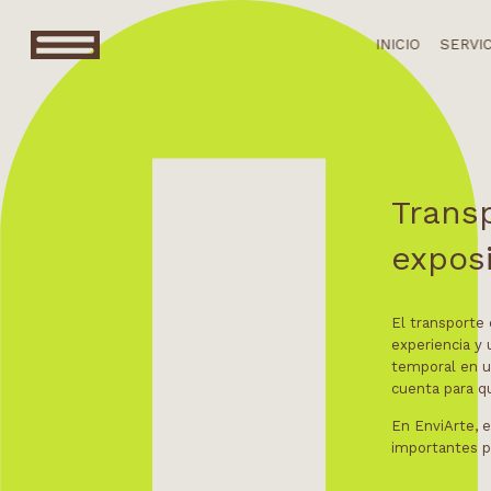
INICIO
SERVI
Trans
expos
El transporte 
experiencia y
temporal en un
cuenta para qu
En EnviArte, 
importantes pa