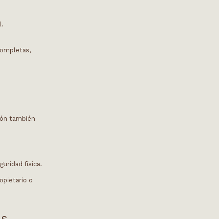
l.
completas,
ción también
uridad física.
opietario o
as