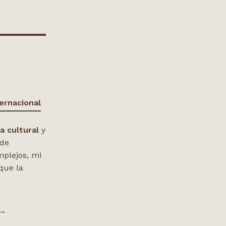
ernacional
ca cultural
y
 de
mplejos, mi
que la
 →