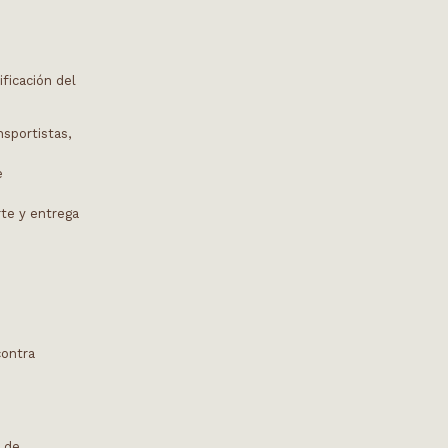
ficación del
nsportistas,
e
rte y entrega
contra
s de