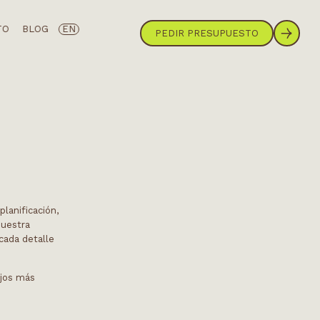
TO
BLOG
EN
PEDIR PRESUPUESTO
planificación,
muestra
cada detalle
ejos más