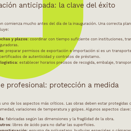
ación anticipada: la clave del éxito
ón comienza mucho antes del día de la inauguración. Una correcta plani
luye:
echas y plazos
: coordinar con tiempo suficiente con instituciones, tra
guradoras.
ón
: preparar permisos de exportación e importación si es un transport
 certificados de autenticidad y contratos de préstamo.
logística
: establecer horarios precisos de recogida, embalaje, transpo
e profesional: protección a medida
s uno de los aspectos más críticos. Las obras deben estar protegidas 
humedad, variaciones de temperatura y golpes. Algunos aspectos clave:
da
: fabricadas según las dimensiones y la fragilidad de la obra.
eutros
: libres de ácido para no dañar las superficies.
amortiguación
: espuma de poliuretano, burbujas especiales o cámara